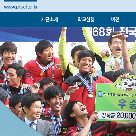
www.posef.or.kr
재단소개
학교현황
비전